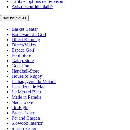
Tarifs et options de livraison
Avis de confidentialité
Nos boutiques
Basket-Center
Boulevard du Golf
Direct Running
Direct-Volley
Espace Golf
Foot-Store
Galop-Store
Goal-Foot
Handball-Store
House of Rugby
La bagagerie du Motard
La sellerie de Maé
Le Motard Bleu
Made in Paradis
Nauti-wave
On-Fight
Padel-Expert
Pet and Garden
Slowood Interior
Smash-Expert