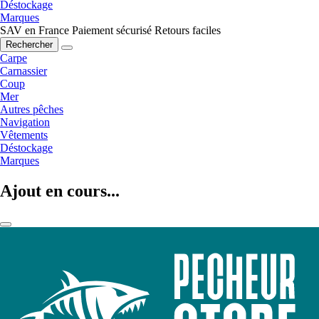
Déstockage
Marques
SAV en France
Paiement sécurisé
Retours faciles
Rechercher
Carpe
Carnassier
Coup
Mer
Autres pêches
Navigation
Vêtements
Déstockage
Marques
Ajout en cours...