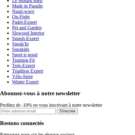
Le Motard Bleu
Made in Paradis
Nauti-wave
On-Fight
Padel-Expert
Pet and Garden
Slowood Interior
Smash-Expert
Sneak'In
Sneakids
Sport is good
Training-Fit
Trek-Expert
Triathlon Expert
Vélo-Store
Winter Expert
Abonnez-vous à notre newsletter
Profitez de -10% en vous inscrivant à notre newsletter
S'inscrire
Restons connectés
Retrouvez-nous sur les réseaux sociaux