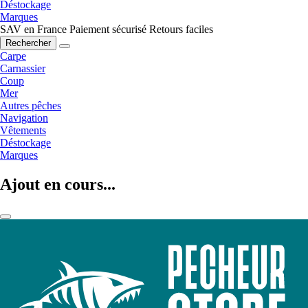
Déstockage
Marques
SAV en France
Paiement sécurisé
Retours faciles
Rechercher
Carpe
Carnassier
Coup
Mer
Autres pêches
Navigation
Vêtements
Déstockage
Marques
Ajout en cours...