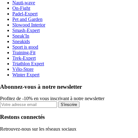
Nauti-wave
On-Fight
Padel-Expert
Pet and Garden
Slowood Interior
Smash-Expert
Sneak'In
Sneakids
Sport is good
Training-Fit
Trek-Expert
Triathlon Expert
Vélo-Store
Winter Expert
Abonnez-vous à notre newsletter
Profitez de -10% en vous inscrivant à notre newsletter
S'inscrire
Restons connectés
Retrouvez-nous sur les réseaux sociaux