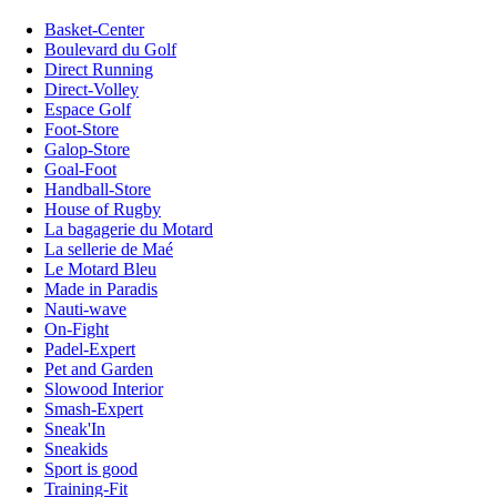
Basket-Center
Boulevard du Golf
Direct Running
Direct-Volley
Espace Golf
Foot-Store
Galop-Store
Goal-Foot
Handball-Store
House of Rugby
La bagagerie du Motard
La sellerie de Maé
Le Motard Bleu
Made in Paradis
Nauti-wave
On-Fight
Padel-Expert
Pet and Garden
Slowood Interior
Smash-Expert
Sneak'In
Sneakids
Sport is good
Training-Fit