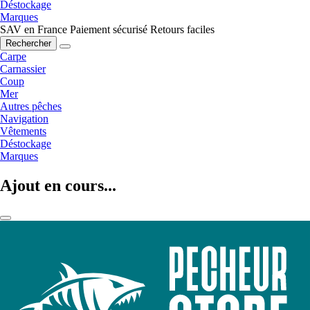
Déstockage
Marques
SAV en France
Paiement sécurisé
Retours faciles
Rechercher
Carpe
Carnassier
Coup
Mer
Autres pêches
Navigation
Vêtements
Déstockage
Marques
Ajout en cours...