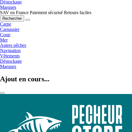
Déstockage
Marques
SAV en France
Paiement sécurisé
Retours faciles
Rechercher
Carpe
Carnassier
Coup
Mer
Autres pêches
Navigation
Vêtements
Déstockage
Marques
Ajout en cours...