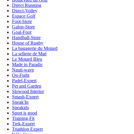
Direct Running
Direct-Volley
Espace Golf
Foot-Store
Galop-Store
Goal-Foot
Handball-Store
House of Rugby
La bagagerie du Motard
La sellerie de Maé
Le Motard Bleu
Made in Paradis
Nauti-wave
On-Fight
Padel-Expert
Pet and Garden
Slowood Interior
Smash-Expert
Sneak'In
Sneakids
Sport is good
Training-Fit
Trek-Expert
Triathlon Expert