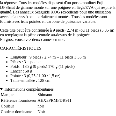
la réponse. Tous les modèles disposent d'un porte-moulinet Fuji
DPShaut de gamme monté sur une poignée en liège/EVA qui respire la
qualité. Les anneaux Seaguide XOG (excellents pour une utilisation
avec de la tresse) sont parfaitement montés. Tous les modèles sont
fournis avec trois pointes en carbone de puissance variable.
Cette tige peut être configurée à 9 pieds (2,74 m) ou 11 pieds (3,35 m)
en remplaçant la pièce centrale au-dessus de la poignée.
En gros, vous avez deux cannes en une.
CARACTÉRISTIQUES
Longueur : 9 pieds / 2,74 m – 11 pieds 3,35 m
Pièces : 3 + pointe
Poids : 135 g (9 pieds) 170 g (11 pieds)
Lancer : 50 g
Pointe : 3 (0,75 / 1,00 / 1,5 oz)
Taille emballée : 128 cm
Informations complémentaires
Marque
Shimano
Référence fournisseur
AEX3PRMFDR911
Couleur
noir
Couleur dominante
Noir