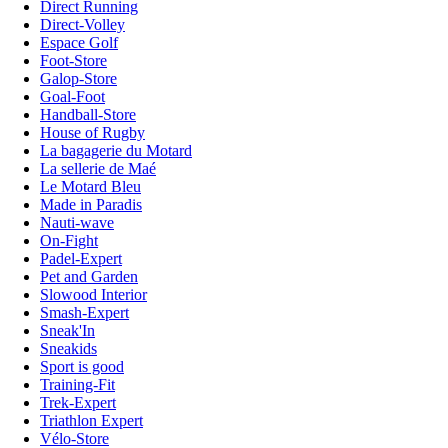
Direct Running
Direct-Volley
Espace Golf
Foot-Store
Galop-Store
Goal-Foot
Handball-Store
House of Rugby
La bagagerie du Motard
La sellerie de Maé
Le Motard Bleu
Made in Paradis
Nauti-wave
On-Fight
Padel-Expert
Pet and Garden
Slowood Interior
Smash-Expert
Sneak'In
Sneakids
Sport is good
Training-Fit
Trek-Expert
Triathlon Expert
Vélo-Store