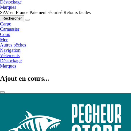
Déstockage
Marques
SAV en France
Paiement sécurisé
Retours faciles
Rechercher
Carpe
Carnassier
Coup
Mer
Autres pêches
Navigation
Vêtements
Déstockage
Marques
Ajout en cours...