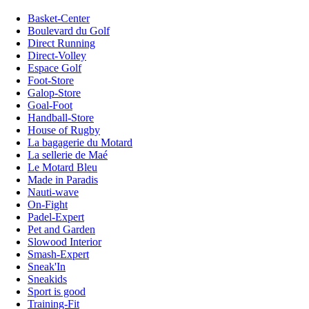
Basket-Center
Boulevard du Golf
Direct Running
Direct-Volley
Espace Golf
Foot-Store
Galop-Store
Goal-Foot
Handball-Store
House of Rugby
La bagagerie du Motard
La sellerie de Maé
Le Motard Bleu
Made in Paradis
Nauti-wave
On-Fight
Padel-Expert
Pet and Garden
Slowood Interior
Smash-Expert
Sneak'In
Sneakids
Sport is good
Training-Fit