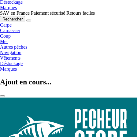
Déstockage
Marques
SAV en France
Paiement sécurisé
Retours faciles
Rechercher
Carpe
Carnassier
Coup
Mer
Autres pêches
Navigation
Vêtements
Déstockage
Marques
Ajout en cours...