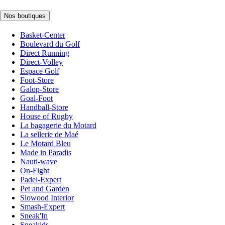
Nos boutiques
Basket-Center
Boulevard du Golf
Direct Running
Direct-Volley
Espace Golf
Foot-Store
Galop-Store
Goal-Foot
Handball-Store
House of Rugby
La bagagerie du Motard
La sellerie de Maé
Le Motard Bleu
Made in Paradis
Nauti-wave
On-Fight
Padel-Expert
Pet and Garden
Slowood Interior
Smash-Expert
Sneak'In
Sneakids