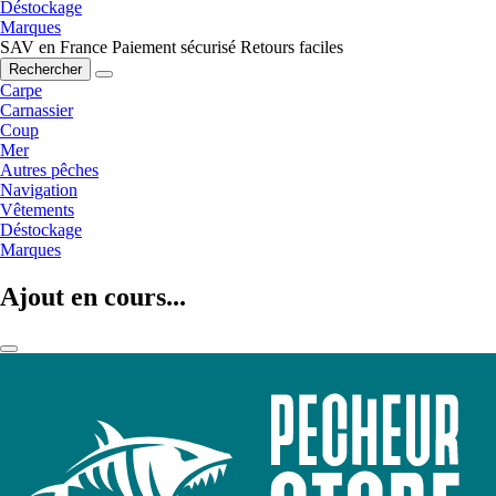
Déstockage
Marques
SAV en France
Paiement sécurisé
Retours faciles
Rechercher
Carpe
Carnassier
Coup
Mer
Autres pêches
Navigation
Vêtements
Déstockage
Marques
Ajout en cours...