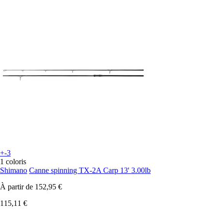
+-3
1 coloris
Shimano
Canne spinning TX-2A Carp 13' 3.00lb
À partir de
152,95 €
115,11 €