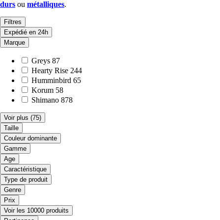
durs
ou
métalliques
.
Filtres
Expédié en 24h
Marque
Greys
87
Hearty Rise
244
Humminbird
65
Korum
58
Shimano
878
Voir plus
(75)
Taille
Couleur dominante
Gamme
Age
Caractéristique
Type de produit
Genre
Prix
Voir les 10000 produits