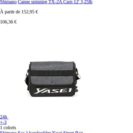
Shimano
Canne spinning TX-2A Carp 12' 3,25lb
À partir de
152,95 €
106,36 €
24h
+-3
1 coloris
Shimano
Sac à bandoulière Yasei Street Bag