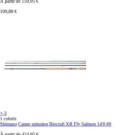
À partir de
159,95 €
109,88 €
+-3
1 coloris
Shimano
Canne spinning Biocraft XR Fly Salmon 14'0 #9
À partir de
424,95 €