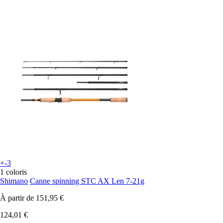
+-3
1 coloris
Shimano
Canne spinning STC AX Len 7-21g
À partir de
151,95 €
124,01 €