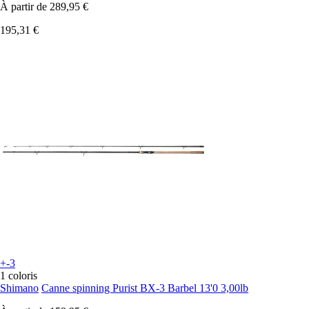
À partir de
289,95 €
195,31 €
+-3
1 coloris
Shimano
Canne spinning Purist BX-3 Barbel 13'0 3,00lb