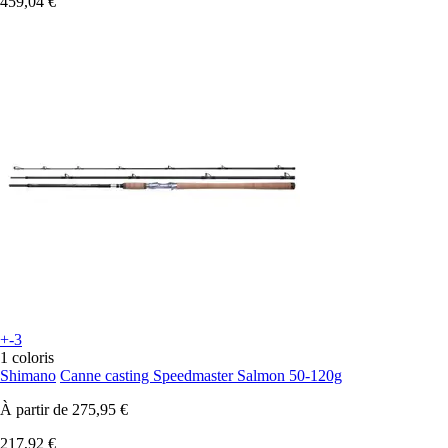
459,04 €
+-3
1 coloris
Shimano
Canne casting Speedmaster Salmon 50-120g
À partir de
275,95 €
217,92 €