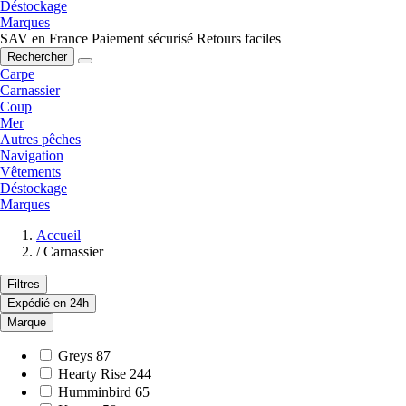
Déstockage
Marques
SAV en France
Paiement sécurisé
Retours faciles
Rechercher
Carpe
Carnassier
Coup
Mer
Autres pêches
Navigation
Vêtements
Déstockage
Marques
Accueil
/
Carnassier
Filtres
Expédié en 24h
Marque
Greys
87
Hearty Rise
244
Humminbird
65