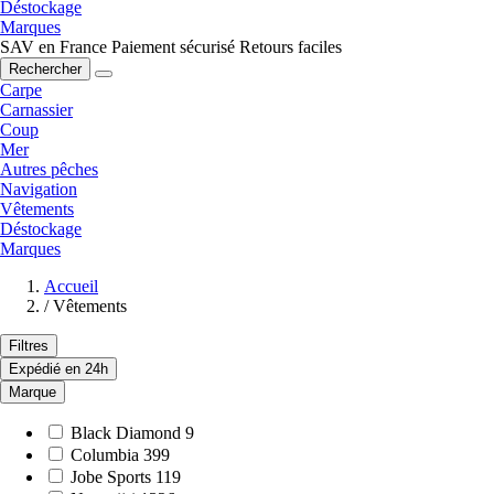
Déstockage
Marques
SAV en France
Paiement sécurisé
Retours faciles
Rechercher
Carpe
Carnassier
Coup
Mer
Autres pêches
Navigation
Vêtements
Déstockage
Marques
Accueil
/
Vêtements
Filtres
Expédié en 24h
Marque
Black Diamond
9
Columbia
399
Jobe Sports
119