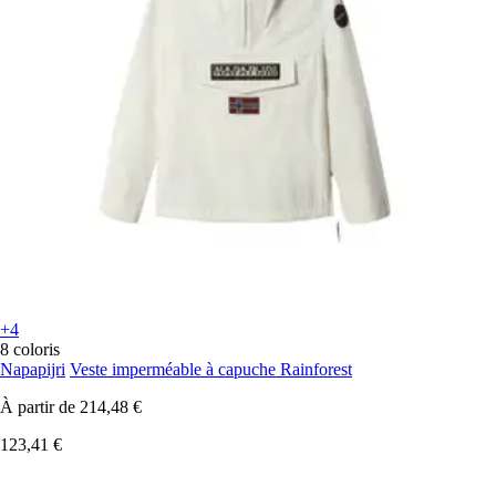
+4
8 coloris
Napapijri
Veste imperméable à capuche Rainforest
À partir de
214,48 €
123,41 €