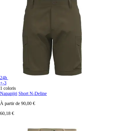
24h
+-3
1 coloris
Napapijri
Short N-Deline
À partir de
90,00 €
60,18 €