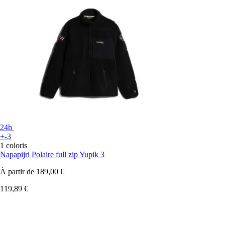
24h
+-3
1 coloris
Napapijri
Polaire full zip Yupik 3
À partir de
189,00 €
119,89 €