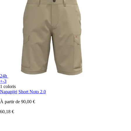
24h
+-3
1 coloris
Napapijri
Short Noto 2.0
À partir de
90,00 €
60,18 €