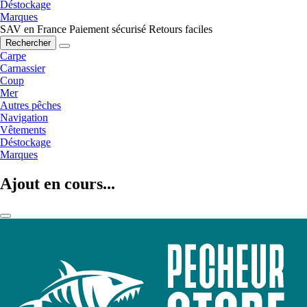
Déstockage
Marques
SAV en France
Paiement sécurisé
Retours faciles
Rechercher
Carpe
Carnassier
Coup
Mer
Autres pêches
Navigation
Vêtements
Déstockage
Marques
Ajout en cours...