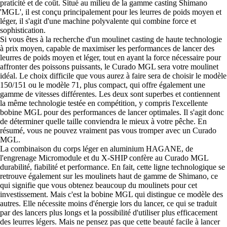
praticité et de coût. Situé au milieu de la gamme casting Shimano
'MGL', il est conçu principalement pour les leurres de poids moyen et
léger, il s'agit d'une machine polyvalente qui combine force et
sophistication.
Si vous êtes à la recherche d'un moulinet casting de haute technologie
à prix moyen, capable de maximiser les performances de lancer des
leurres de poids moyen et léger, tout en ayant la force nécessaire pour
affronter des poissons puissants, le Curado MGL sera votre moulinet
idéal. Le choix difficile que vous aurez à faire sera de choisir le modèle
150/151 ou le modèle 71, plus compact, qui offre également une
gamme de vitesses différentes. Les deux sont superbes et contiennent
la même technologie testée en compétition, y compris l'excellente
bobine MGL pour des performances de lancer optimales. Il s'agit donc
de déterminer quelle taille conviendra le mieux à votre pêche. En
résumé, vous ne pouvez vraiment pas vous tromper avec un Curado
MGL.
La combinaison du corps léger en aluminium HAGANE, de
l'engrenage Micromodule et du X-SHIP confère au Curado MGL
durabilité, fiabilité et performance. En fait, cette ligne technologique se
retrouve également sur les moulinets haut de gamme de Shimano, ce
qui signifie que vous obtenez beaucoup du moulinets pour cet
investissement. Mais c'est la bobine MGL qui distingue ce modèle des
autres. Elle nécessite moins d'énergie lors du lancer, ce qui se traduit
par des lancers plus longs et la possibilité d'utiliser plus efficacement
des leurres légers. Mais ne pensez pas que cette beauté facile à lancer