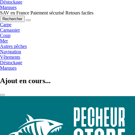
Déstockage
Marques
SAV en France
Paiement sécurisé
Retours faciles
Rechercher
Carpe
Carnassier
Coup
Mer
Autres pêches
Navigation
Vêtements
Déstockage
Marques
Ajout en cours...