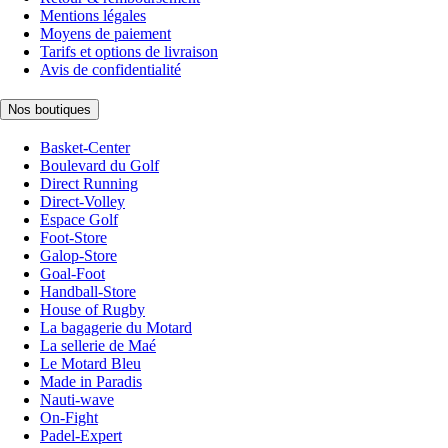
Mentions légales
Moyens de paiement
Tarifs et options de livraison
Avis de confidentialité
Nos boutiques
Basket-Center
Boulevard du Golf
Direct Running
Direct-Volley
Espace Golf
Foot-Store
Galop-Store
Goal-Foot
Handball-Store
House of Rugby
La bagagerie du Motard
La sellerie de Maé
Le Motard Bleu
Made in Paradis
Nauti-wave
On-Fight
Padel-Expert