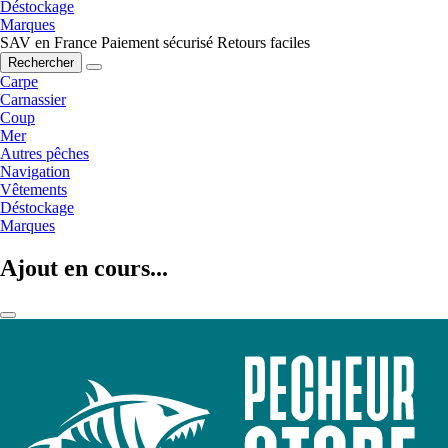
Déstockage
Marques
SAV en France
Paiement sécurisé
Retours faciles
Rechercher
Carpe
Carnassier
Coup
Mer
Autres pêches
Navigation
Vêtements
Déstockage
Marques
Ajout en cours...