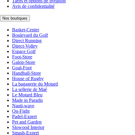
Tarifs et options de livraison
Avis de confidentialité
Nos boutiques
Basket-Center
Boulevard du Golf
Direct Running
Direct-Volley
Espace Golf
Foot-Store
Galop-Store
Goal-Foot
Handball-Store
House of Rugby
La bagagerie du Motard
La sellerie de Maé
Le Motard Bleu
Made in Paradis
Nauti-wave
On-Fight
Padel-Expert
Pet and Garden
Slowood Interior
Smash-Expert