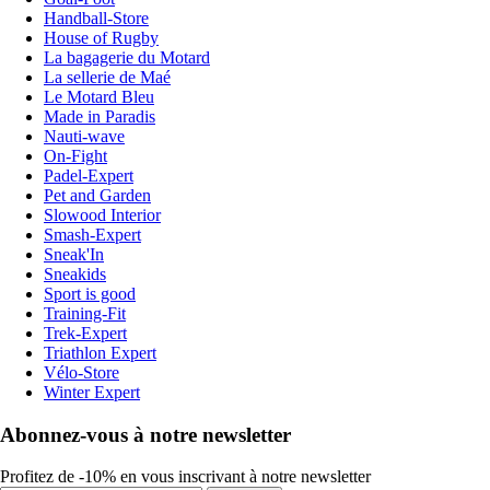
Handball-Store
House of Rugby
La bagagerie du Motard
La sellerie de Maé
Le Motard Bleu
Made in Paradis
Nauti-wave
On-Fight
Padel-Expert
Pet and Garden
Slowood Interior
Smash-Expert
Sneak'In
Sneakids
Sport is good
Training-Fit
Trek-Expert
Triathlon Expert
Vélo-Store
Winter Expert
Abonnez-vous à notre newsletter
Profitez de -10% en vous inscrivant à notre newsletter