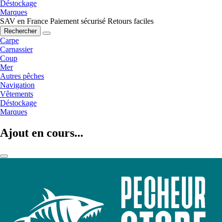
Déstockage
Marques
SAV en France
Paiement sécurisé
Retours faciles
Rechercher
Carpe
Carnassier
Coup
Mer
Autres pêches
Navigation
Vêtements
Déstockage
Marques
Ajout en cours...