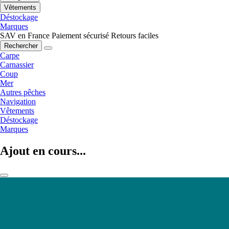
Vêtements
Déstockage
Marques
SAV en France
Paiement sécurisé
Retours faciles
Rechercher
Carpe
Carnassier
Coup
Mer
Autres pêches
Navigation
Vêtements
Déstockage
Marques
Ajout en cours...