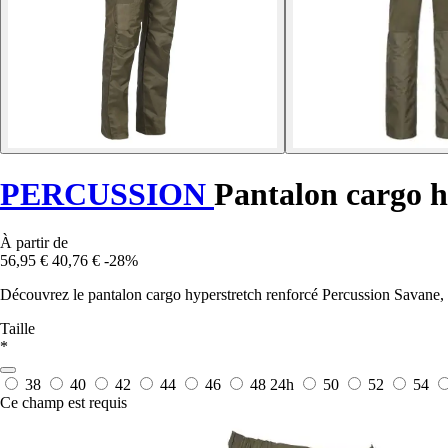
PERCUSSION
Pantalon cargo h
À partir de
56,95 €
40,76 €
-28%
Découvrez le pantalon cargo hyperstretch renforcé Percussion Savane, id
Taille
*
38
40
42
44
46
48
24h
50
52
54
Ce champ est requis