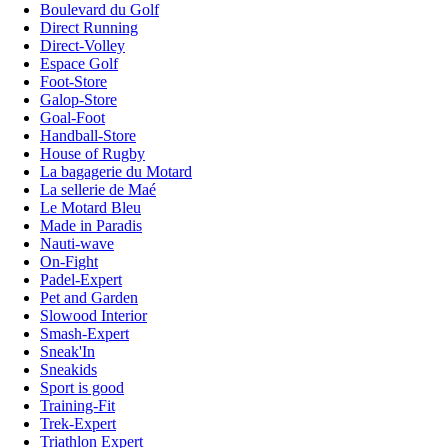
Boulevard du Golf
Direct Running
Direct-Volley
Espace Golf
Foot-Store
Galop-Store
Goal-Foot
Handball-Store
House of Rugby
La bagagerie du Motard
La sellerie de Maé
Le Motard Bleu
Made in Paradis
Nauti-wave
On-Fight
Padel-Expert
Pet and Garden
Slowood Interior
Smash-Expert
Sneak'In
Sneakids
Sport is good
Training-Fit
Trek-Expert
Triathlon Expert