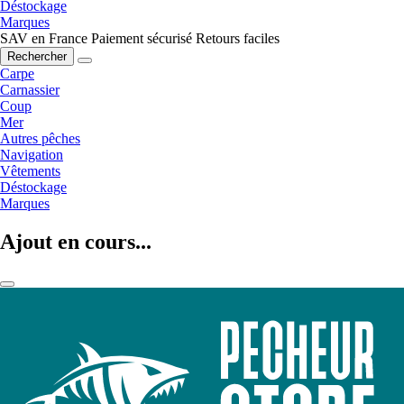
Déstockage
Marques
SAV en France
Paiement sécurisé
Retours faciles
Rechercher
Carpe
Carnassier
Coup
Mer
Autres pêches
Navigation
Vêtements
Déstockage
Marques
Ajout en cours...