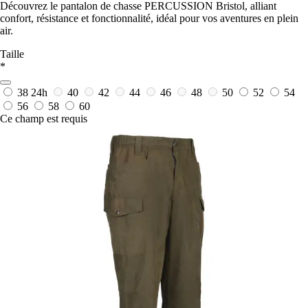
Découvrez le pantalon de chasse PERCUSSION Bristol, alliant
confort, résistance et fonctionnalité, idéal pour vos aventures en plein
air.
Taille
*
38
24h
40
42
44
46
48
50
52
54
56
58
60
Ce champ est requis