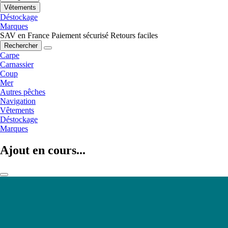
Vêtements
Déstockage
Marques
SAV en France
Paiement sécurisé
Retours faciles
Rechercher
Carpe
Carnassier
Coup
Mer
Autres pêches
Navigation
Vêtements
Déstockage
Marques
Ajout en cours...