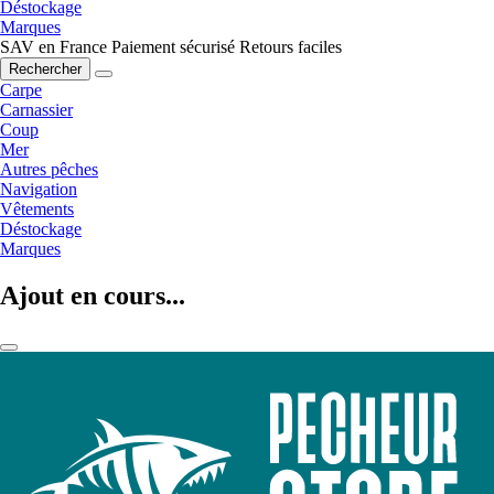
Déstockage
Marques
SAV en France
Paiement sécurisé
Retours faciles
Rechercher
Carpe
Carnassier
Coup
Mer
Autres pêches
Navigation
Vêtements
Déstockage
Marques
Ajout en cours...