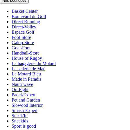
Nos boutiques
Basket-Center
Boulevard du Golf
Direct Running
Direct-Volley
Espace Golf
Foot-Store
Galop-Store
Goal-Foot
Handball-Store
House of Rugby
La bagagerie du Motard
La sellerie de Maé
Le Motard Bleu
Made in Paradis
Nauti-wave
On-Fight
Padel-Expert
Pet and Garden
Slowood Interior
Smash-Expert
Sneak'In
Sneakids
Sport is good