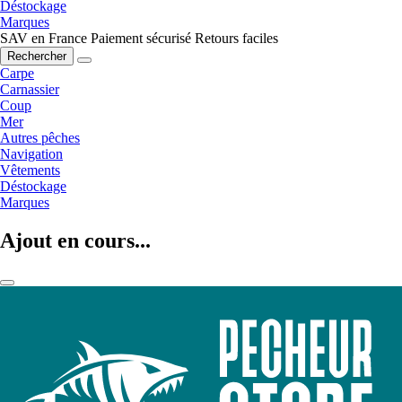
Déstockage
Marques
SAV en France
Paiement sécurisé
Retours faciles
Rechercher
Carpe
Carnassier
Coup
Mer
Autres pêches
Navigation
Vêtements
Déstockage
Marques
Ajout en cours...