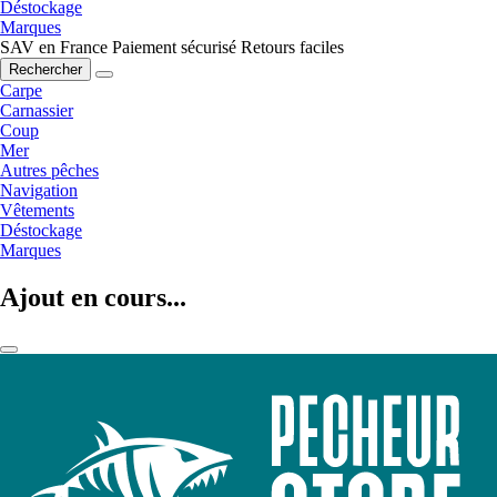
Déstockage
Marques
SAV en France
Paiement sécurisé
Retours faciles
Rechercher
Carpe
Carnassier
Coup
Mer
Autres pêches
Navigation
Vêtements
Déstockage
Marques
Ajout en cours...