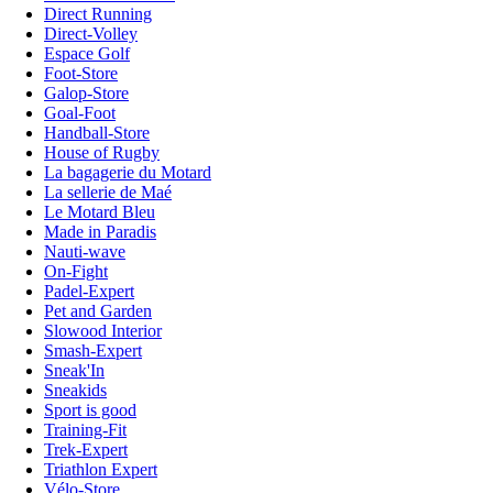
Direct Running
Direct-Volley
Espace Golf
Foot-Store
Galop-Store
Goal-Foot
Handball-Store
House of Rugby
La bagagerie du Motard
La sellerie de Maé
Le Motard Bleu
Made in Paradis
Nauti-wave
On-Fight
Padel-Expert
Pet and Garden
Slowood Interior
Smash-Expert
Sneak'In
Sneakids
Sport is good
Training-Fit
Trek-Expert
Triathlon Expert
Vélo-Store