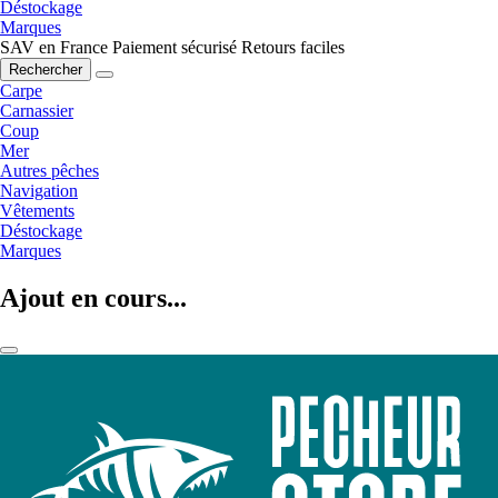
Déstockage
Marques
SAV en France
Paiement sécurisé
Retours faciles
Rechercher
Carpe
Carnassier
Coup
Mer
Autres pêches
Navigation
Vêtements
Déstockage
Marques
Ajout en cours...