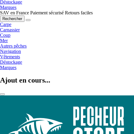
Déstockage
Marques
SAV en France
Paiement sécurisé
Retours faciles
Rechercher
Carpe
Carnassier
Coup
Mer
Autres pêches
Navigation
Vêtements
Déstockage
Marques
Ajout en cours...