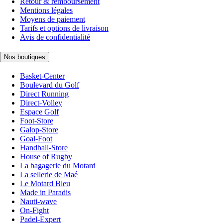
Retour & remboursement
Mentions légales
Moyens de paiement
Tarifs et options de livraison
Avis de confidentialité
Nos boutiques
Basket-Center
Boulevard du Golf
Direct Running
Direct-Volley
Espace Golf
Foot-Store
Galop-Store
Goal-Foot
Handball-Store
House of Rugby
La bagagerie du Motard
La sellerie de Maé
Le Motard Bleu
Made in Paradis
Nauti-wave
On-Fight
Padel-Expert