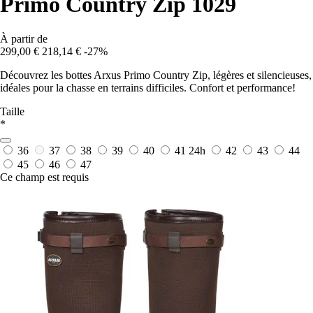
Primo Country Zip 1029
À partir de
299,00 €
218,14 €
-27%
Découvrez les bottes Arxus Primo Country Zip, légères et silencieuses,
idéales pour la chasse en terrains difficiles. Confort et performance!
Taille
*
36
37
38
39
40
41
24h
42
43
44
45
46
47
Ce champ est requis