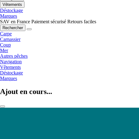
Vêtements
Déstockage
Marques
SAV en France
Paiement sécurisé
Retours faciles
Rechercher
Carpe
Carnassier
Coup
Mer
Autres pêches
Navigation
Vêtements
Déstockage
Marques
Ajout en cours...