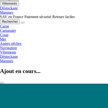
Vêtements
Déstockage
Marques
SAV en France
Paiement sécurisé
Retours faciles
Rechercher
Carpe
Carnassier
Coup
Mer
Autres pêches
Navigation
Vêtements
Déstockage
Marques
Ajout en cours...