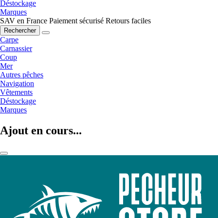
Déstockage
Marques
SAV en France
Paiement sécurisé
Retours faciles
Rechercher
Carpe
Carnassier
Coup
Mer
Autres pêches
Navigation
Vêtements
Déstockage
Marques
Ajout en cours...