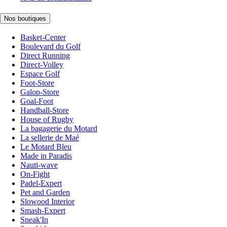
Nos boutiques
Basket-Center
Boulevard du Golf
Direct Running
Direct-Volley
Espace Golf
Foot-Store
Galop-Store
Goal-Foot
Handball-Store
House of Rugby
La bagagerie du Motard
La sellerie de Maé
Le Motard Bleu
Made in Paradis
Nauti-wave
On-Fight
Padel-Expert
Pet and Garden
Slowood Interior
Smash-Expert
Sneak'In