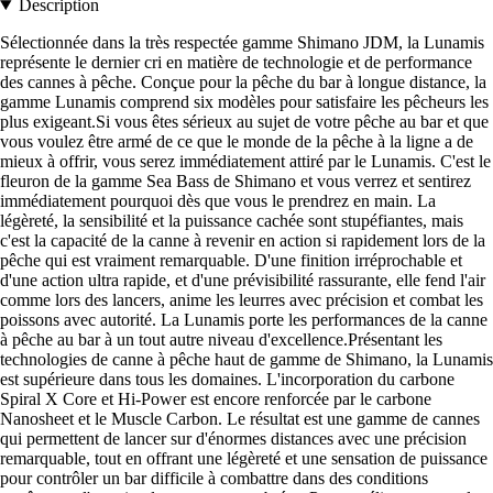
Description
Sélectionnée dans la très respectée gamme Shimano JDM, la Lunamis
représente le dernier cri en matière de technologie et de performance
des cannes à pêche. Conçue pour la pêche du bar à longue distance, la
gamme Lunamis comprend six modèles pour satisfaire les pêcheurs les
plus exigeant.Si vous êtes sérieux au sujet de votre pêche au bar et que
vous voulez être armé de ce que le monde de la pêche à la ligne a de
mieux à offrir, vous serez immédiatement attiré par le Lunamis. C'est le
fleuron de la gamme Sea Bass de Shimano et vous verrez et sentirez
immédiatement pourquoi dès que vous le prendrez en main. La
légèreté, la sensibilité et la puissance cachée sont stupéfiantes, mais
c'est la capacité de la canne à revenir en action si rapidement lors de la
pêche qui est vraiment remarquable. D'une finition irréprochable et
d'une action ultra rapide, et d'une prévisibilité rassurante, elle fend l'air
comme lors des lancers, anime les leurres avec précision et combat les
poissons avec autorité. La Lunamis porte les performances de la canne
à pêche au bar à un tout autre niveau d'excellence.Présentant les
technologies de canne à pêche haut de gamme de Shimano, la Lunamis
est supérieure dans tous les domaines. L'incorporation du carbone
Spiral X Core et Hi-Power est encore renforcée par le carbone
Nanosheet et le Muscle Carbon. Le résultat est une gamme de cannes
qui permettent de lancer sur d'énormes distances avec une précision
remarquable, tout en offrant une légèreté et une sensation de puissance
pour contrôler un bar difficile à combattre dans des conditions