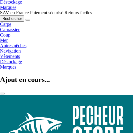
Déstockage
Marques
SAV en France
Paiement sécurisé
Retours faciles
Rechercher
Carpe
Carnassier
Coup
Mer
Autres pêches
Navigation
Vêtements
Déstockage
Marques
Ajout en cours...