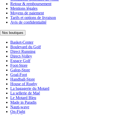
Retour & remboursement
Mentions légales
Moyens de paiement
Tarifs et options de livraison
Avis de confidentialité
Nos boutiques
Basket-Center
Boulevard du Golf
Direct Running
Direct-Volley
Espace Golf
Foot-Store
Galop-Store
Goal-Foot
Handball-Store
House of Rugby
La bagagerie du Motard
La sellerie de Maé
Le Motard Bleu
Made in Paradis
Nauti-wave
On-Fight