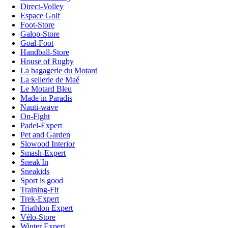
Direct-Volley
Espace Golf
Foot-Store
Galop-Store
Goal-Foot
Handball-Store
House of Rugby
La bagagerie du Motard
La sellerie de Maé
Le Motard Bleu
Made in Paradis
Nauti-wave
On-Fight
Padel-Expert
Pet and Garden
Slowood Interior
Smash-Expert
Sneak'In
Sneakids
Sport is good
Training-Fit
Trek-Expert
Triathlon Expert
Vélo-Store
Winter Expert