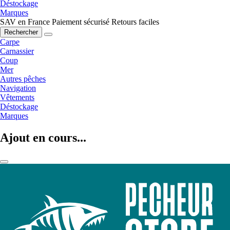
Déstockage
Marques
SAV en France
Paiement sécurisé
Retours faciles
Rechercher
Carpe
Carnassier
Coup
Mer
Autres pêches
Navigation
Vêtements
Déstockage
Marques
Ajout en cours...