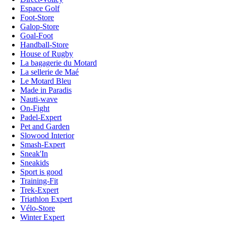
Espace Golf
Foot-Store
Galop-Store
Goal-Foot
Handball-Store
House of Rugby
La bagagerie du Motard
La sellerie de Maé
Le Motard Bleu
Made in Paradis
Nauti-wave
On-Fight
Padel-Expert
Pet and Garden
Slowood Interior
Smash-Expert
Sneak'In
Sneakids
Sport is good
Training-Fit
Trek-Expert
Triathlon Expert
Vélo-Store
Winter Expert