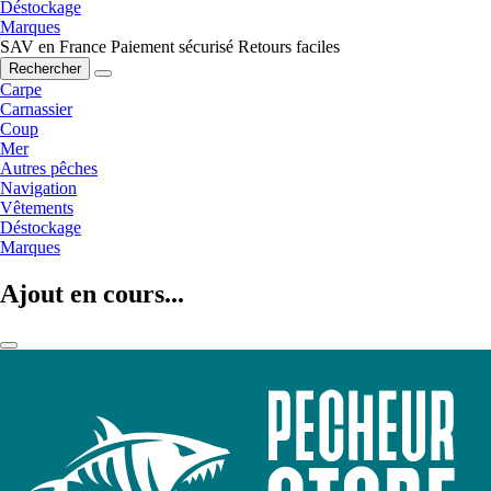
Déstockage
Marques
SAV en France
Paiement sécurisé
Retours faciles
Rechercher
Carpe
Carnassier
Coup
Mer
Autres pêches
Navigation
Vêtements
Déstockage
Marques
Ajout en cours...