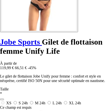
Jobe Sports
Gilet de flottaison
femme Unify Life
À partir de
119,99 €
66,51 €
-45%
Le gilet de flottaison Jobe Unify pour femme : confort et style en
néoprène, certifié ISO 50N pour une sécurité optimale en nautisme.
Taille
*
XS
S
24h
M
24h
L
24h
XL
24h
Ce champ est requis