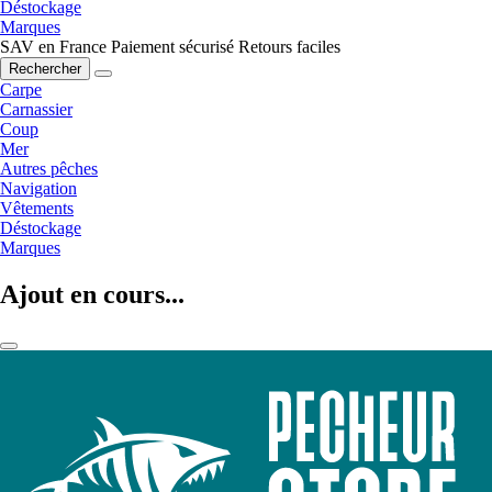
Déstockage
Marques
SAV en France
Paiement sécurisé
Retours faciles
Rechercher
Carpe
Carnassier
Coup
Mer
Autres pêches
Navigation
Vêtements
Déstockage
Marques
Ajout en cours...