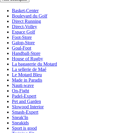
Basket-Center
Boulevard du Golf
Direct Running
Direct-Volley
Espace Golf
Foot-Store
Galop-Store
Goal-Foot
Handball-Store
House of Rugby
La bagagerie du Motard
La sellerie de Maé
Le Motard Bleu
Made in Paradis
Nauti-wave
On-Fight
Padel-Expert
Pet and Garden
Slowood Interior
Smash-Expert
Sneak'In
Sneakids
Sport is good