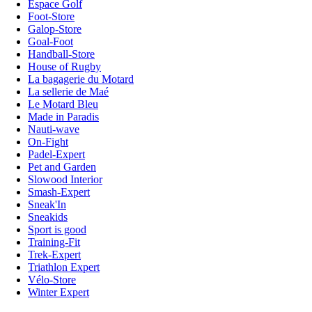
Espace Golf
Foot-Store
Galop-Store
Goal-Foot
Handball-Store
House of Rugby
La bagagerie du Motard
La sellerie de Maé
Le Motard Bleu
Made in Paradis
Nauti-wave
On-Fight
Padel-Expert
Pet and Garden
Slowood Interior
Smash-Expert
Sneak'In
Sneakids
Sport is good
Training-Fit
Trek-Expert
Triathlon Expert
Vélo-Store
Winter Expert