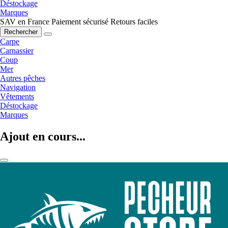
Déstockage
Marques
SAV en France
Paiement sécurisé
Retours faciles
Rechercher
Carpe
Carnassier
Coup
Mer
Autres pêches
Navigation
Vêtements
Déstockage
Marques
Ajout en cours...