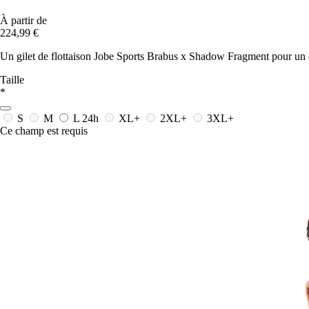
À partir de
224,99 €
Un gilet de flottaison Jobe Sports Brabus x Shadow Fragment pour un con
Taille
*
S
M
L
24h
XL+
2XL+
3XL+
Ce champ est requis