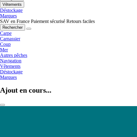
Vêtements
Déstockage
Marques
SAV en France
Paiement sécurisé
Retours faciles
Rechercher
Carpe
Carnassier
Coup
Mer
Autres pêches
Navigation
Vêtements
Déstockage
Marques
Ajout en cours...