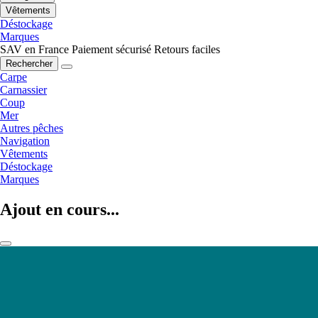
Vêtements
Déstockage
Marques
SAV en France
Paiement sécurisé
Retours faciles
Rechercher
Carpe
Carnassier
Coup
Mer
Autres pêches
Navigation
Vêtements
Déstockage
Marques
Ajout en cours...