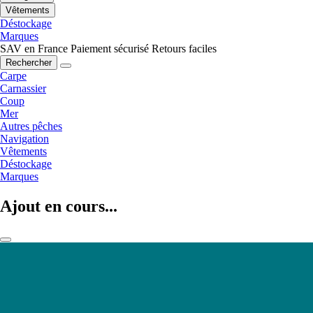
Vêtements
Déstockage
Marques
SAV en France
Paiement sécurisé
Retours faciles
Rechercher
Carpe
Carnassier
Coup
Mer
Autres pêches
Navigation
Vêtements
Déstockage
Marques
Ajout en cours...