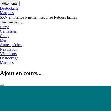
Vêtements
Déstockage
Marques
SAV en France
Paiement sécurisé
Retours faciles
Rechercher
Carpe
Carnassier
Coup
Mer
Autres pêches
Navigation
Vêtements
Déstockage
Marques
Ajout en cours...