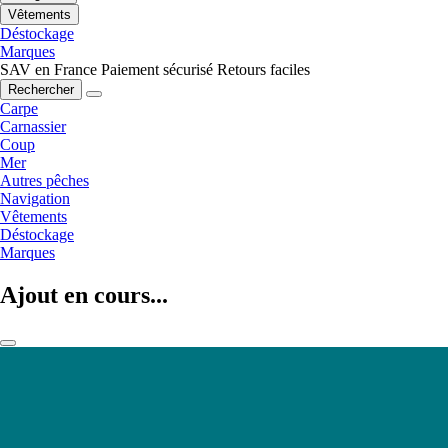
Vêtements
Déstockage
Marques
SAV en France
Paiement sécurisé
Retours faciles
Rechercher
Carpe
Carnassier
Coup
Mer
Autres pêches
Navigation
Vêtements
Déstockage
Marques
Ajout en cours...