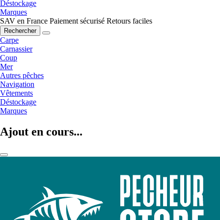
Déstockage
Marques
SAV en France
Paiement sécurisé
Retours faciles
Rechercher
Carpe
Carnassier
Coup
Mer
Autres pêches
Navigation
Vêtements
Déstockage
Marques
Ajout en cours...