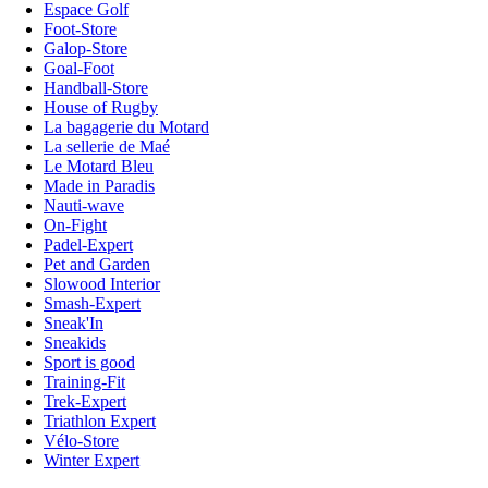
Espace Golf
Foot-Store
Galop-Store
Goal-Foot
Handball-Store
House of Rugby
La bagagerie du Motard
La sellerie de Maé
Le Motard Bleu
Made in Paradis
Nauti-wave
On-Fight
Padel-Expert
Pet and Garden
Slowood Interior
Smash-Expert
Sneak'In
Sneakids
Sport is good
Training-Fit
Trek-Expert
Triathlon Expert
Vélo-Store
Winter Expert