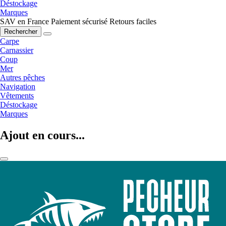
Déstockage
Marques
SAV en France
Paiement sécurisé
Retours faciles
Rechercher
Carpe
Carnassier
Coup
Mer
Autres pêches
Navigation
Vêtements
Déstockage
Marques
Ajout en cours...