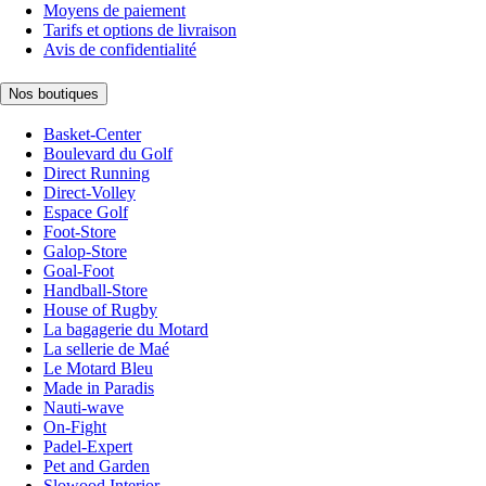
Moyens de paiement
Tarifs et options de livraison
Avis de confidentialité
Nos boutiques
Basket-Center
Boulevard du Golf
Direct Running
Direct-Volley
Espace Golf
Foot-Store
Galop-Store
Goal-Foot
Handball-Store
House of Rugby
La bagagerie du Motard
La sellerie de Maé
Le Motard Bleu
Made in Paradis
Nauti-wave
On-Fight
Padel-Expert
Pet and Garden
Slowood Interior