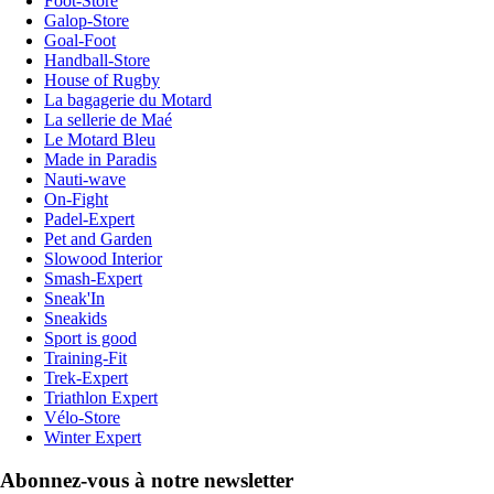
Foot-Store
Galop-Store
Goal-Foot
Handball-Store
House of Rugby
La bagagerie du Motard
La sellerie de Maé
Le Motard Bleu
Made in Paradis
Nauti-wave
On-Fight
Padel-Expert
Pet and Garden
Slowood Interior
Smash-Expert
Sneak'In
Sneakids
Sport is good
Training-Fit
Trek-Expert
Triathlon Expert
Vélo-Store
Winter Expert
Abonnez-vous à notre newsletter