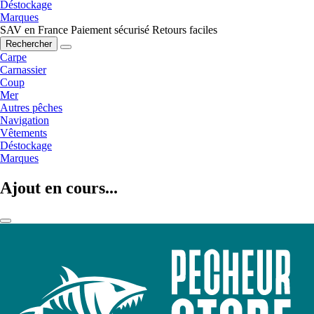
Déstockage
Marques
SAV en France
Paiement sécurisé
Retours faciles
Rechercher
Carpe
Carnassier
Coup
Mer
Autres pêches
Navigation
Vêtements
Déstockage
Marques
Ajout en cours...