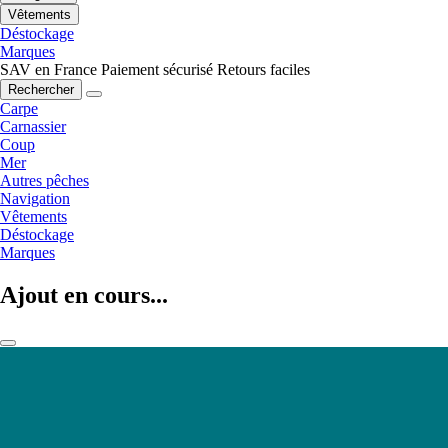
Vêtements
Déstockage
Marques
SAV en France
Paiement sécurisé
Retours faciles
Rechercher
Carpe
Carnassier
Coup
Mer
Autres pêches
Navigation
Vêtements
Déstockage
Marques
Ajout en cours...