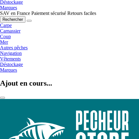
Déstockage
Marques
SAV en France
Paiement sécurisé
Retours faciles
Rechercher
Carpe
Carnassier
Coup
Mer
Autres pêches
Navigation
Vêtements
Déstockage
Marques
Ajout en cours...