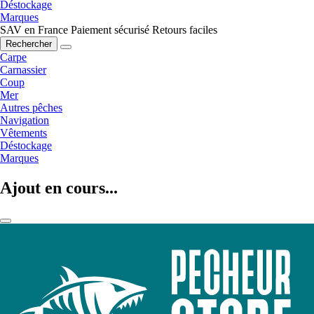
Déstockage
Marques
SAV en France
Paiement sécurisé
Retours faciles
Rechercher
Carpe
Carnassier
Coup
Mer
Autres pêches
Navigation
Vêtements
Déstockage
Marques
Ajout en cours...