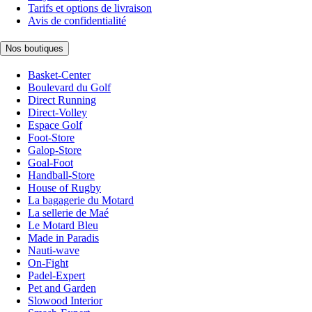
Tarifs et options de livraison
Avis de confidentialité
Nos boutiques
Basket-Center
Boulevard du Golf
Direct Running
Direct-Volley
Espace Golf
Foot-Store
Galop-Store
Goal-Foot
Handball-Store
House of Rugby
La bagagerie du Motard
La sellerie de Maé
Le Motard Bleu
Made in Paradis
Nauti-wave
On-Fight
Padel-Expert
Pet and Garden
Slowood Interior