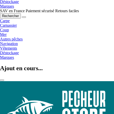
Déstockage
Marques
SAV en France
Paiement sécurisé
Retours faciles
Rechercher
Carpe
Carnassier
Coup
Mer
Autres pêches
Navigation
Vêtements
Déstockage
Marques
Ajout en cours...