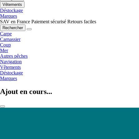
Vêtements
Déstockage
Marques
SAV en France
Paiement sécurisé
Retours faciles
Rechercher
Carpe
Carnassier
Coup
Mer
Autres pêches
Navigation
Vêtements
Déstockage
Marques
Ajout en cours...