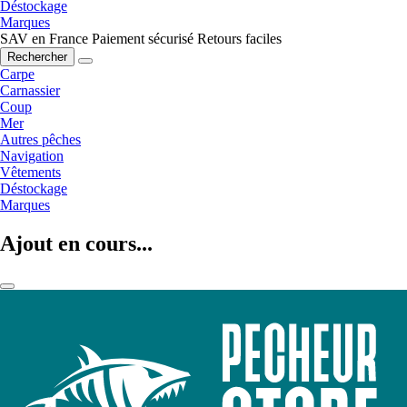
Déstockage
Marques
SAV en France
Paiement sécurisé
Retours faciles
Rechercher
Carpe
Carnassier
Coup
Mer
Autres pêches
Navigation
Vêtements
Déstockage
Marques
Ajout en cours...