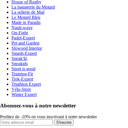
House of Rugby
La bagagerie du Motard
La sellerie de Maé
Le Motard Bleu
Made in Paradis
Nauti-wave
On-Fight
Padel-Expert
Pet and Garden
Slowood Interior
Smash-Expert
Sneak'In
Sneakids
Sport is good
Training-Fit
Trek-Expert
Triathlon Expert
Vélo-Store
Winter Expert
Abonnez-vous à notre newsletter
Profitez de -10% en vous inscrivant à notre newsletter
S'inscrire