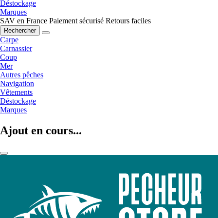
Déstockage
Marques
SAV en France
Paiement sécurisé
Retours faciles
Rechercher
Carpe
Carnassier
Coup
Mer
Autres pêches
Navigation
Vêtements
Déstockage
Marques
Ajout en cours...