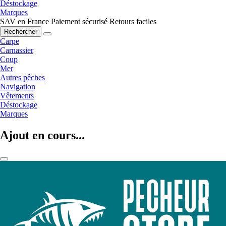
Déstockage
Marques
SAV en France
Paiement sécurisé
Retours faciles
Rechercher
Carpe
Carnassier
Coup
Mer
Autres pêches
Navigation
Vêtements
Déstockage
Marques
Ajout en cours...