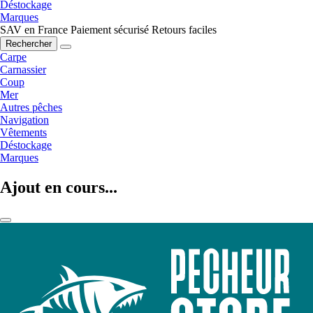
Déstockage
Marques
SAV en France
Paiement sécurisé
Retours faciles
Rechercher
Carpe
Carnassier
Coup
Mer
Autres pêches
Navigation
Vêtements
Déstockage
Marques
Ajout en cours...