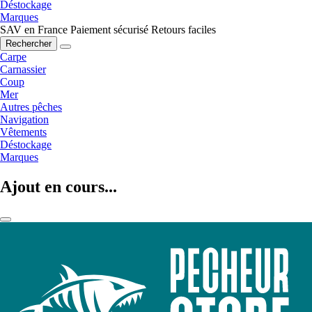
Déstockage
Marques
SAV en France
Paiement sécurisé
Retours faciles
Rechercher
Carpe
Carnassier
Coup
Mer
Autres pêches
Navigation
Vêtements
Déstockage
Marques
Ajout en cours...