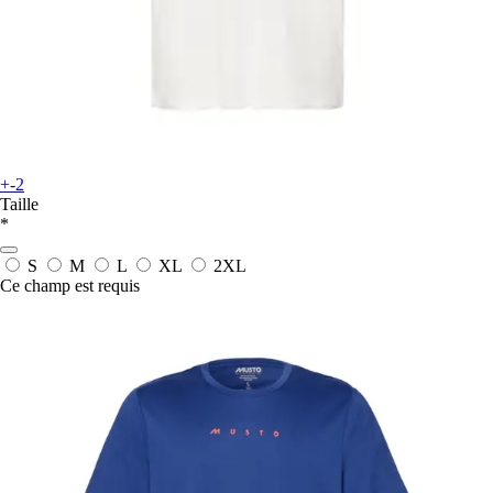
+-2
Taille
*
S
M
L
XL
2XL
Ce champ est requis