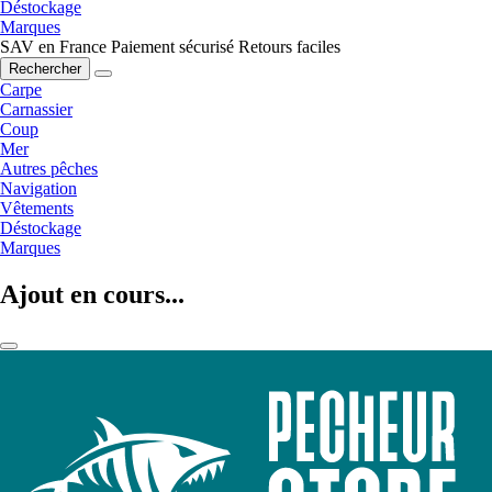
Déstockage
Marques
SAV en France
Paiement sécurisé
Retours faciles
Rechercher
Carpe
Carnassier
Coup
Mer
Autres pêches
Navigation
Vêtements
Déstockage
Marques
Ajout en cours...