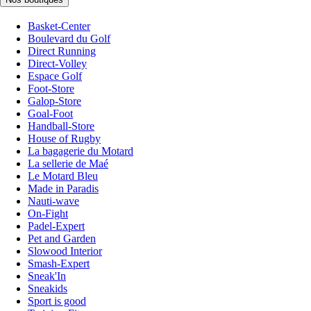
Basket-Center
Boulevard du Golf
Direct Running
Direct-Volley
Espace Golf
Foot-Store
Galop-Store
Goal-Foot
Handball-Store
House of Rugby
La bagagerie du Motard
La sellerie de Maé
Le Motard Bleu
Made in Paradis
Nauti-wave
On-Fight
Padel-Expert
Pet and Garden
Slowood Interior
Smash-Expert
Sneak'In
Sneakids
Sport is good