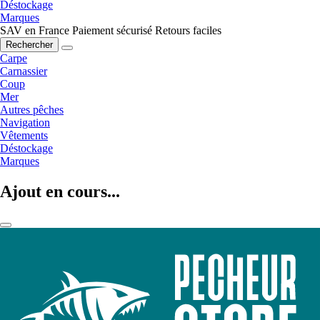
Déstockage
Marques
SAV en France
Paiement sécurisé
Retours faciles
Rechercher
Carpe
Carnassier
Coup
Mer
Autres pêches
Navigation
Vêtements
Déstockage
Marques
Ajout en cours...